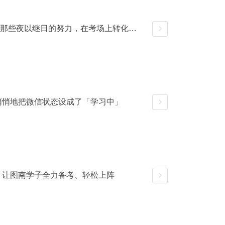
【2023】图南九月月考 | 那些夜以继日的努力，在考场上转化成巨大的能量
详情
人悄悄地把微信状态设成了「学习中」
详情
导，让图南学子全力备考、轻松上阵
详情