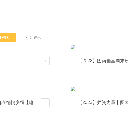
习资讯
生活资讯
【2023】图南画室周
详情
们都在悄悄变得哇噻
【2023】师资力量丨
详情