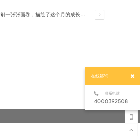
【2021】图南画室7月月考|一张张画卷，描绘了这个月的成长痕迹
详情
在线咨询
联系电话
4000392508