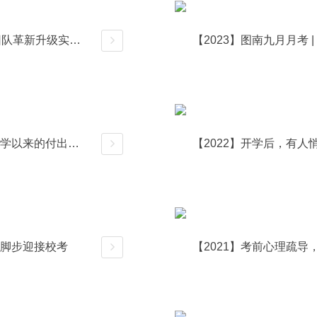
【2023】2024年艺考“大变革”，图南画室教师团队革新升级实力，“充电”赋能已就绪！
详情
【2022】图南七月月考 | 每一处落笔，都藏着入学以来的付出与努力
【2022】开学后，有
详情
快脚步迎接校考
【2021】考前心理疏
详情